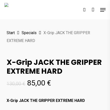
Skip
Men
to
search
main
content
Start
Specials
X-Grip JACK THE GRIPPER
EXTREME HARD
X-Grip JACK THE GRIPPER
EXTREME HARD
Ursprünglicher
Aktueller
85,00
€
130,00
€
Preis
Preis
war:
ist:
X-Grip JACK THE GRIPPER EXTREME HARD
130,00 €
85,00 €.