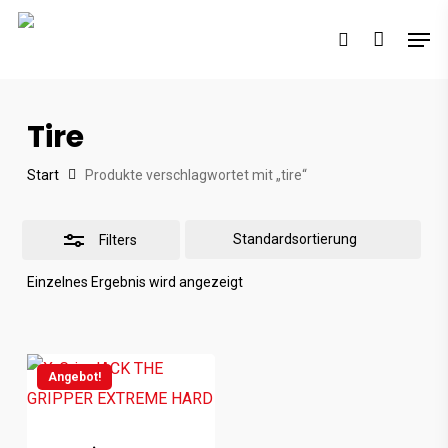
Skip
Men
to
search
Close
main
Filters
content
Tire
Start
Produkte verschlagwortet mit „tire“
Filters
Einzelnes Ergebnis wird angezeigt
Angebot!