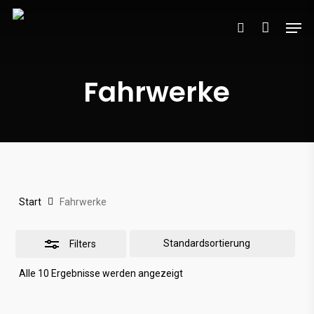
Skip
Men
to
search
Close
main
Filters
content
Fahrwerke
Start
Fahrwerke
Filters
Alle 10 Ergebnisse werden angezeigt