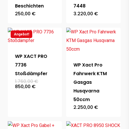
Beschichten
7448
250,00
€
3.220,00
€
Angebot!
WP XACT PRO
7736
WP Xact Pro
Stoßdämpfer
Fahrwerk KTM
Ursprünglicher
1.760,00
€
Gasgas
Preis
Aktueller
850,00
€
war:
Preis
Husqvarna
1.760,00 €
ist:
50ccm
850,00 €.
2.250,00
€