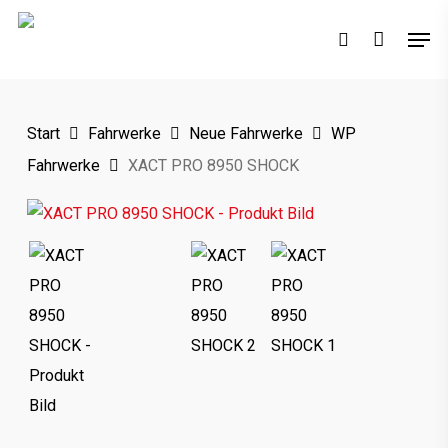
Skip
Men
to
search
main
content
Start
Fahrwerke
Neue Fahrwerke
WP
Fahrwerke
XACT PRO 8950 SHOCK