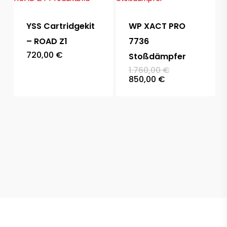
YSS Cartridgekit
WP XACT PRO
– ROAD Z1
7736
720,00
€
Stoßdämpfer
Ursprüngliche
1.760,00
€
Preis
Aktueller
850,00
€
war:
Preis
1.760,00 €
ist:
850,00 €.
KTM SXF 250 2026
7.600,00
€