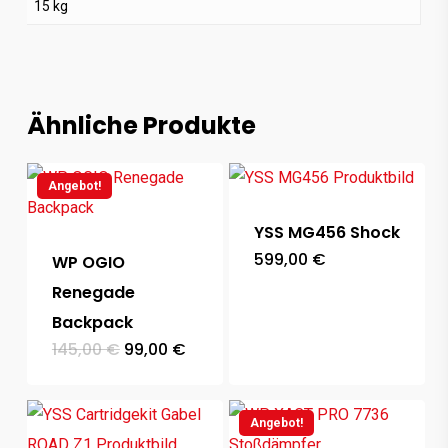
15 kg
Ähnliche Produkte
Angebot!
YSS MG456 Shock
599,00
€
WP OGIO
Renegade
Backpack
Ursprünglicher
Aktueller
145,00
€
99,00
€
Preis
Preis
war:
ist:
145,00 €
99,00 €.
Angebot!