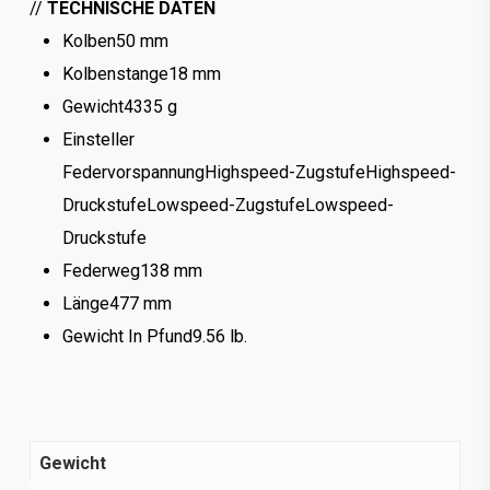
/
/
TECHNISCHE DATEN
Kolben
50 mm
Kolbenstange
18 mm
Gewicht
4335 g
Einsteller
Federvorspannung
Highspeed-Zugstufe
Highspeed-
Druckstufe
Lowspeed-Zugstufe
Lowspeed-
Druckstufe
Federweg
138 mm
Länge
477 mm
Gewicht In Pfund
9.56 lb.
Gewicht