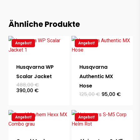
Ähnliche Produkte
Angebot!
Angebot!
Husqvarna WP
Husqvarna
Scalar Jacket
Authentic MX
Ursprünglicher
488,00
€
Hose
Preis
Aktueller
390,00
€
Ursprünglicher
Aktuell
125,00
€
95,00
€
war:
Preis
Preis
Preis
488,00 €
ist:
war:
ist:
390,00 €.
125,00 €
95,00 €
Angebot!
Angebot!