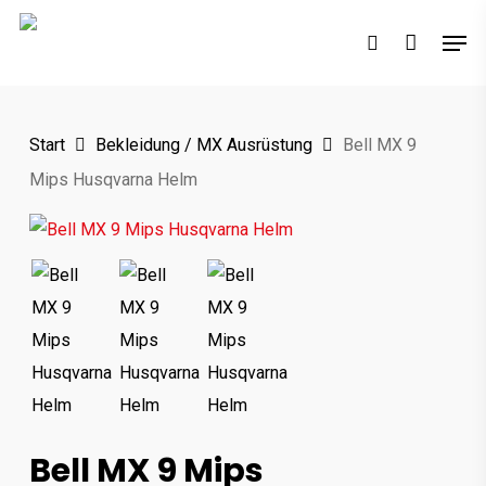
Skip
Men
to
search
main
content
Start
Bekleidung / MX Ausrüstung
Bell MX 9
Mips Husqvarna Helm
Bell MX 9 Mips