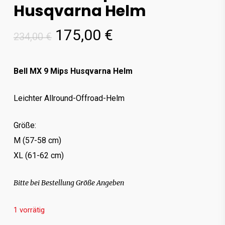
Husqvarna Helm
Ursprünglicher
Aktueller
175,00
€
234,00
€
Preis
Preis
war:
ist:
Bell MX 9 Mips Husqvarna Helm
234,00 €
175,00 €.
Leichter Allround-Offroad-Helm
Größe:
M (57-58 cm)
XL (61-62 cm)
Bitte bei Bestellung Größe Angeben
1 vorrätig