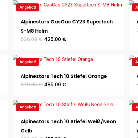
Angebot!
A
Alpinestars GasGas CY23 Supertech
S-M8 Helm
Ursprünglicher
Aktueller
536,00
€
425,00
€
Preis
Preis
war:
ist:
536,00 €
425,00 €.
Angebot!
A
Alpinestars Tech 10 Stiefel Orange
Ursprünglicher
Aktueller
679,95
€
485,00
€
Preis
Preis
war:
ist:
679,95 €
485,00 €.
Angebot!
A
Alpinestars Tech 10 Stiefel Weiß/Neon
Gelb