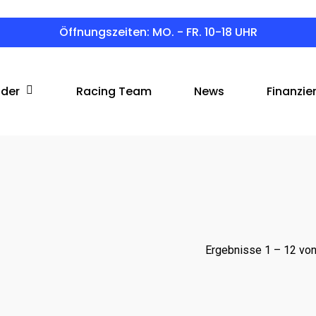
Öffnungszeiten: MO. - FR. 10-18 UHR
äder
Racing Team
News
Finanzie
Ergebnisse 1 – 12 vo