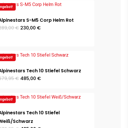
ngebot!
Alpinestars S-M5 Corp Helm Rot
Ursprünglicher
Aktueller
289,00
€
230,00
€
Preis
Preis
war:
ist:
289,00 €
230,00 €.
ngebot!
Alpinestars Tech 10 Stiefel Schwarz
Ursprünglicher
Aktueller
679,95
€
485,00
€
Preis
Preis
war:
ist:
679,95 €
485,00 €.
ngebot!
Alpinestars Tech 10 Stiefel
Weiß/Schwarz