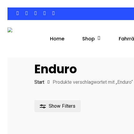
Skip
to
facebook
google-
instagram
phone
email
main
plus
content
Shop
Fahrr
Home
Hit enter to search or ESC to close
Enduro
Start
Produkte verschlagwortet mit „Enduro“
Show
Filters