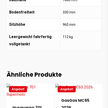
1480
mm
Bodenfreiheit
330
mm
Sitzhöhe
960
mm
Leergewicht fahrfertig
112
kg
vollgetankt
Ähnliche Produkte
Angebot!
Angebot!
GasGas MC65
Husqvarna 701
2026