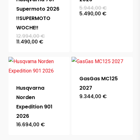
Ursprünglich
5.944,00
€
Supermoto 2026
Preis
Aktueller
5.490,00
€
war:
!!SUPERMOTO
Preis
5.944,00 €
ist:
WOCHE!!
5.490,00 €.
Ursprünglicher
12.994,00
€
Preis
Aktueller
11.490,00
€
war:
Preis
12.994,00 €
ist:
11.490,00 €.
GasGas MC125
Husqvarna
2027
9.344,00
€
Norden
Expedition 901
2026
16.694,00
€