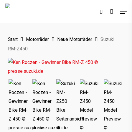
Skip
Men
to
search
main
content
Start
Motorräder
Neue Motorräder
Suzuki
RM-Z450