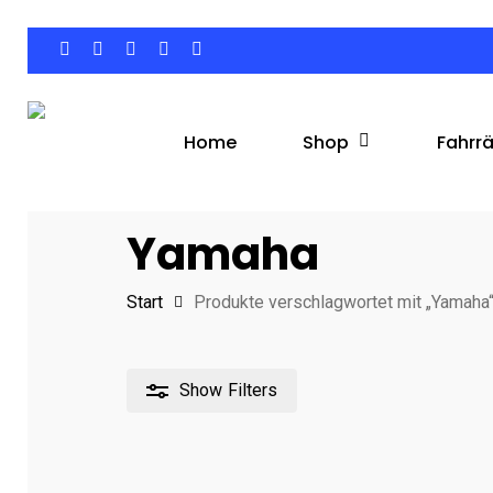
Skip
to
facebook
google-
instagram
phone
email
main
plus
content
Shop
Fahrr
Home
Hit enter to search or ESC to close
Yamaha
Start
Produkte verschlagwortet mit „Yamaha
Show
Filters