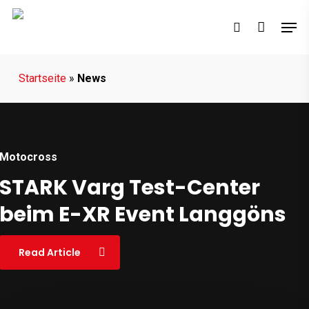
Skip
Men
to
search
main
content
Startseite
»
News
Motocross
STARK Varg Test-Center
Suzuki Star Ken Roczen ist
Sorgenfrei mit der
Motocross
Enduro
beim E-XR Event Langgöns
AMA-SX-Meister 2026
Husqvarna Garantie
Read Article