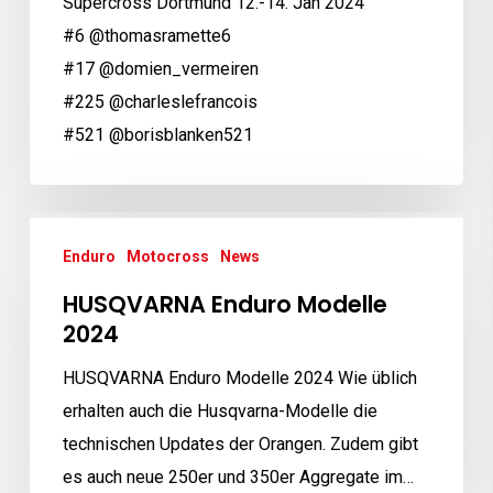
Supercross Dortmund 12.-14. Jan 2024
#6 @thomasramette6
#17 @domien_vermeiren
#225 @charleslefrancois
#521 @borisblanken521
HUSQVARNA
Enduro
Motocross
News
Enduro
Modelle
HUSQVARNA Enduro Modelle
2024
2024
HUSQVARNA Enduro Modelle 2024 Wie üblich
erhalten auch die Husqvarna-Modelle die
technischen Updates der Orangen. Zudem gibt
es auch neue 250er und 350er Aggregate im…