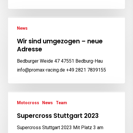
Wir
News
sind
umgezogen
Wir sind umgezogen – neue
–
Adresse
neue
Bedburger Weide 47 47551 Bedburg-Hau
Adresse
info@promax-racing.de +49 2821 7839155
Supercross
Motocross
News
Team
Stuttgart
2023
Supercross Stuttgart 2023
Supercross Stuttgart 2023 Mit Platz 3 am