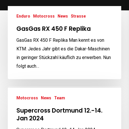
GasGas
Enduro
Motocross
News
Strasse
RX
450
GasGas RX 450 F Replika
F
GasGas RX 450 F Replika Man kennt es von
Replika
KTM: Jedes Jahr gibt es die Dakar-Maschinen
in geringer Stückzahl käuflich zu erwerben. Nun
folgt auch…
Supercross
Motocross
News
Team
Dortmund
12.-14.
Supercross Dortmund 12.-14.
Jan
Jan 2024
2024