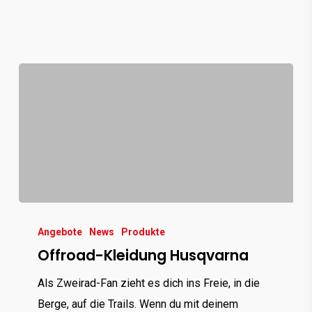
Offroad-
Kleidung
Angebote
News
Produkte
Offroad-Kleidung Husqvarna
Husqvarna
Als Zweirad-Fan zieht es dich ins Freie, in die
Berge, auf die Trails. Wenn du mit deinem