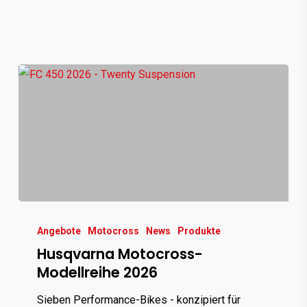
Husqvarna
Motocross-
Angebote
Motocross
News
Produkte
Husqvarna Motocross-
Modellreihe
Modellreihe 2026
2026
Sieben Performance-Bikes - konzipiert für