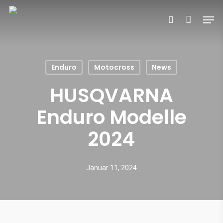
Skip
Men
to
search
main
content
Enduro
Motocross
News
HUSQVARNA
Enduro Modelle
2024
Januar 11, 2024