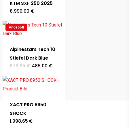
KTM SXF 250 2025
6.990,00
€
Angebot!
Alpinestars Tech 10
Stiefel Dark Blue
Ursprünglicher
Aktueller
679,95
€
485,00
€
Preis
Preis
war:
ist:
679,95 €
485,00 €.
XACT PRO 8950
SHOCK
1.998,65
€