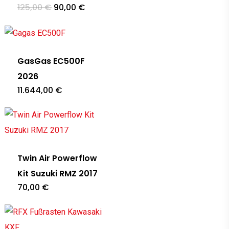
Ursprünglicher
Aktueller
125,00
€
90,00
€
Preis
Preis
war:
ist:
125,00 €
90,00 €.
GasGas EC500F
2026
11.644,00
€
Twin Air Powerflow
Kit Suzuki RMZ 2017
70,00
€