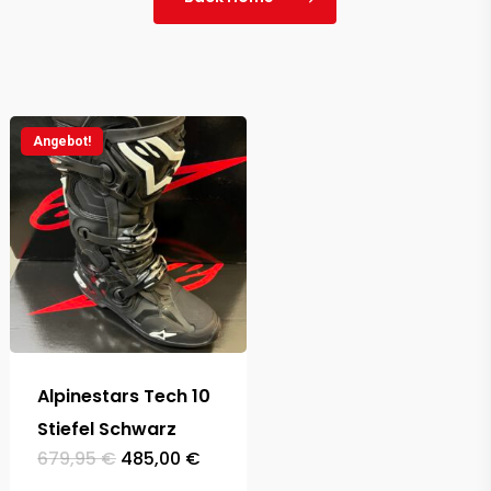
Angebot!
Alpinestars Tech 10
Stiefel Schwarz
Ursprünglicher
Aktueller
679,95
€
485,00
€
Preis
Preis