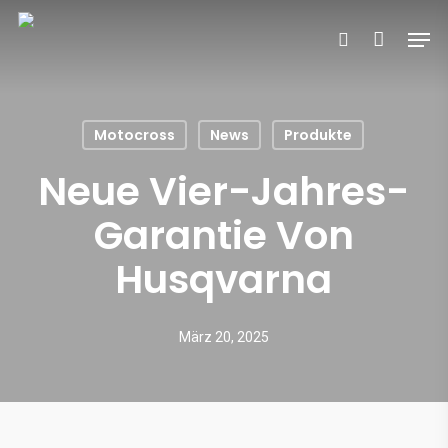
Skip
Men
to
search
main
content
Motocross
News
Produkte
Neue Vier-Jahres-
Garantie Von
Husqvarna
März 20, 2025