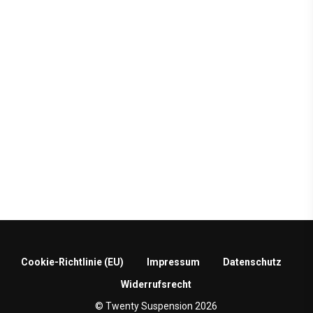
Ursprünglicher
Aktueller
219,95
€
165,00
€
Preis
Preis
war:
ist:
219,95 €
165,00 €.
Cookie-Richtlinie (EU)
Impressum
Datenschutz
Widerrufsrecht
© Twenty Suspension 2026