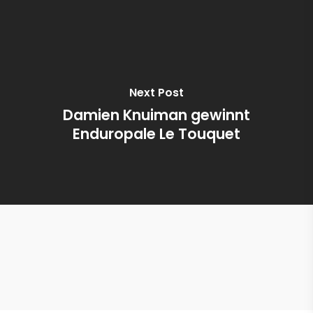
Next Post
Damien Knuiman gewinnt
Enduropale Le Touquet
Zandona Netcube Protektoren Jacke
Kinder