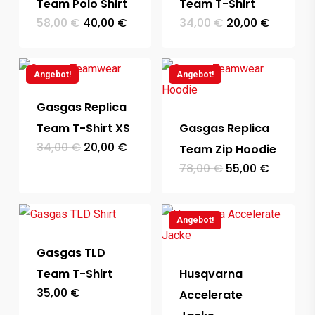
Team Polo Shirt
Team T-Shirt
Ursprünglicher
Aktueller
Ursprünglicher
Aktuelle
58,00
€
40,00
€
34,00
€
20,00
€
Preis
Preis
Preis
Preis
war:
ist:
war:
ist:
58,00 €
40,00 €.
34,00 €
20,00 €
Angebot!
Angebot!
Gasgas Replica
Team T-Shirt XS
Gasgas Replica
Ursprünglicher
Aktueller
34,00
€
20,00
€
Team Zip Hoodie
Preis
Preis
Ursprünglicher
Aktuelle
78,00
€
55,00
€
war:
ist:
Preis
Preis
34,00 €
20,00 €.
war:
ist:
78,00 €
55,00 €
Angebot!
Gasgas TLD
Team T-Shirt
Husqvarna
35,00
€
Accelerate