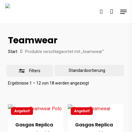
Skip
Men
to
search
Close
main
Filters
content
Teamwear
Start
Produkte verschlagwortet mit „teamwear“
Filters
Ergebnisse 1 – 12 von 18 werden angezeigt
Angebot!
Angebot!
Gasgas Replica
Gasgas Replica