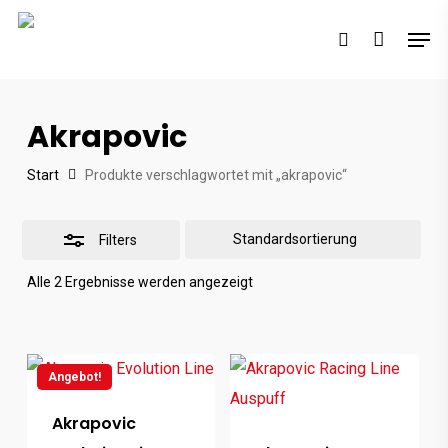
Skip
Men
to
search
Close
main
Filters
content
Akrapovic
Start
Produkte verschlagwortet mit „akrapovic“
Filters
Alle 2 Ergebnisse werden angezeigt
Angebot!
Akrapovic