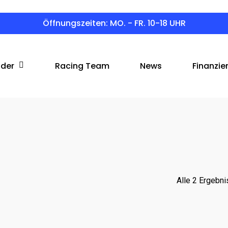
Öffnungszeiten: MO. - FR. 10-18 UHR
äder
Racing Team
News
Finanzie
Alle 2 Ergebn