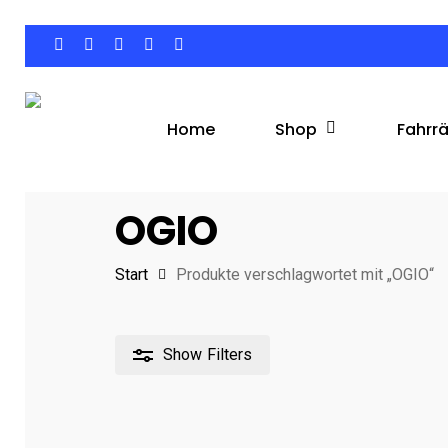
Skip
to
facebook
google-
instagram
phone
email
main
plus
content
Shop
Fahrr
Home
Hit enter to search or ESC to close
OGIO
Start
Produkte verschlagwortet mit „OGIO“
Show
Filters