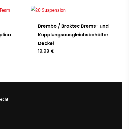
Brembo / Braktec Brems- und
plica
Kupplungsausgleichsbehälter
Deckel
er
19,99
€
€.
recht