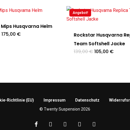
Angebot!
9 Mips Husqvarna Helm
Ursprünglicher
Aktueller
€
175,00
€
Rockstar Husqvarna Re
Preis
Preis
war:
ist:
Team Softshell Jacke
234,00 €
175,00 €.
Ursprünglicher
Aktuell
139,00
€
105,00
€
Preis
Preis
war:
ist:
139,00 €
105,00 
ie-Richtlinie (EU)
Impressum
Datenschutz
Widerrufs
© Twenty Suspension 2026
facebook
google-
instagram
phone
email