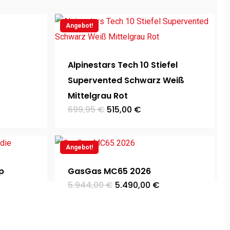
Angebot!
r
Alpinestars Tech 10 Stiefel
Supervented Schwarz Weiß
Mittelgrau Rot
Ursprünglicher
Aktueller
699,95
€
515,00
€
Preis
Preis
war:
ist:
699,95 €
515,00 €.
Angebot!
p
GasGas MC65 2026
Ursprünglicher
Aktueller
5.944,00
€
5.490,00
€
Preis
Preis
r
war:
ist:
5.944,00 €
5.490,00 €.