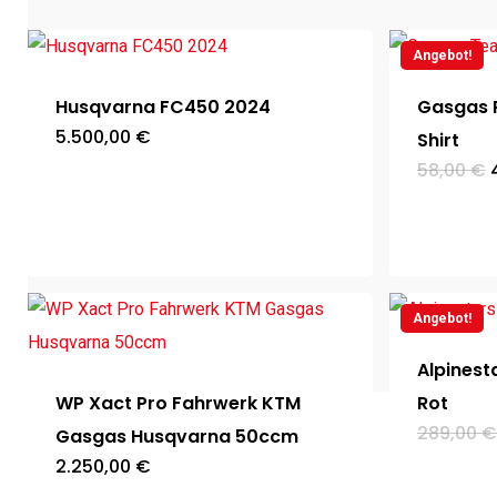
Angebot!
Husqvarna FC450 2024
Gasgas 
5.500,00
€
Shirt
58,00
€
Angebot!
Alpinest
WP Xact Pro Fahrwerk KTM
Rot
289,00
€
Gasgas Husqvarna 50ccm
2.250,00
€