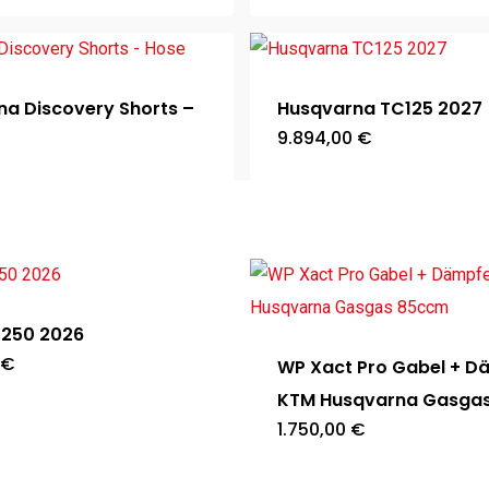
war:
ist:
84,99 €
68,00 €.
a Discovery Shorts –
Husqvarna TC125 2027
9.894,00
€
 250 2026
€
WP Xact Pro Gabel + D
KTM Husqvarna Gasga
1.750,00
€