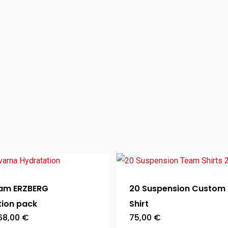
am ERZBERG
20 Suspension Custom
tion pack
Shirt
Ursprünglicher
Aktueller
68,00
€
75,00
€
Preis
Preis