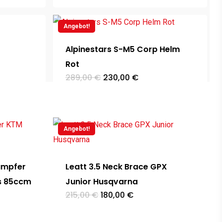
war:
ist:
1.399,00 €
599,00 €.
Angebot!
Alpinestars S-M5 Corp Helm
Rot
Ursprünglicher
Aktueller
289,00
€
230,00
€
Preis
Preis
war:
ist:
289,00 €
230,00 €.
Angebot!
ämpfer
Leatt 3.5 Neck Brace GPX
s 85ccm
Junior Husqvarna
Ursprünglicher
Aktueller
215,00
€
180,00
€
Preis
Preis
war:
ist:
215,00 €
180,00 €.