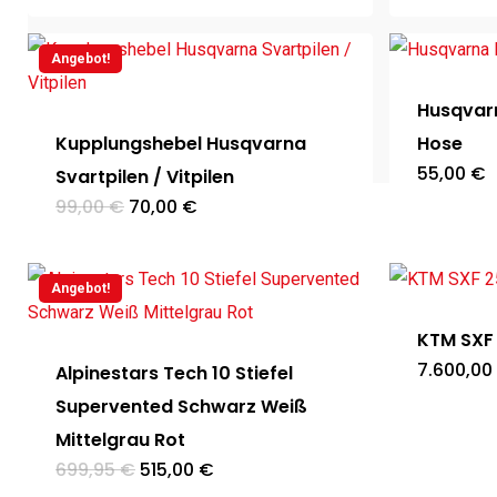
Angebot!
Husqvarn
Kupplungshebel Husqvarna
Hose
55,00
€
Svartpilen / Vitpilen
Ursprünglicher
Aktueller
99,00
€
70,00
€
Preis
Preis
war:
ist:
99,00 €
70,00 €.
Angebot!
KTM SXF
7.600,00
Alpinestars Tech 10 Stiefel
Supervented Schwarz Weiß
Mittelgrau Rot
Ursprünglicher
Aktueller
699,95
€
515,00
€
Preis
Preis