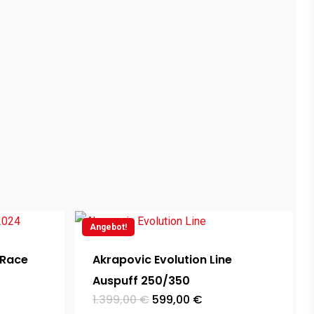
Angebot!
 Race
Akrapovic Evolution Line
Auspuff 250/350
Ursprünglicher
Aktueller
1.399,00
€
599,00
€
Preis
Preis