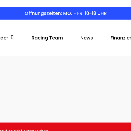
Öffnungszeiten: MO. - FR. 10-18 UHR
äder
Racing Team
News
Finanzie