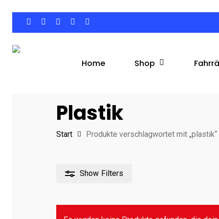
Skip
to
facebook
google-
instagram
phone
email
main
plus
content
Shop
Fahrr
Home
Hit enter to search or ESC to close
Plastik
Start
Produkte verschlagwortet mit „plastik“
Show
Filters