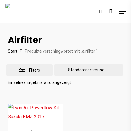
Skip
Men
to
search
Close
main
Filters
content
Airfilter
Start
Produkte verschlagwortet mit „airfilter“
Filters
Einzelnes Ergebnis wird angezeigt