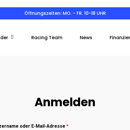
Öffnungszeiten: MO. - FR. 10-18 UHR
äder
Racing Team
News
Finanzie
Anmelden
Erforderlich
zername oder E-Mail-Adresse
*