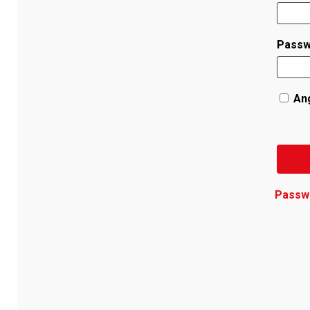
Pass
An
Passw